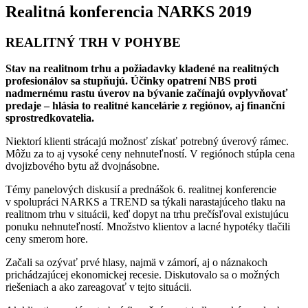
Realitná konferencia NARKS 2019
REALITNÝ TRH V POHYBE
Stav na realitnom trhu a požiadavky kladené na realitných
profesionálov sa stupňujú. Účinky opatrení NBS proti
nadmernému rastu úverov na bývanie začínajú ovplyvňovať
predaje – hlásia to realitné kancelárie z regiónov, aj finanční
sprostredkovatelia.
Niektorí klienti strácajú možnosť získať potrebný úverový rámec.
Môžu za to aj vysoké ceny nehnuteľností. V regiónoch stúpla cena
dvojizbového bytu až dvojnásobne.
Témy panelových diskusií a prednášok 6. realitnej konferencie
v spolupráci NARKS a TREND sa týkali narastajúceho tlaku na
realitnom trhu v situácii, keď dopyt na trhu prečísľoval existujúcu
ponuku nehnuteľností. Množstvo klientov a lacné hypotéky tlačili
ceny smerom hore.
Začali sa ozývať prvé hlasy, najmä v zámorí, aj o náznakoch
prichádzajúcej ekonomickej recesie. Diskutovalo sa o možných
riešeniach a ako zareagovať v tejto situácii.