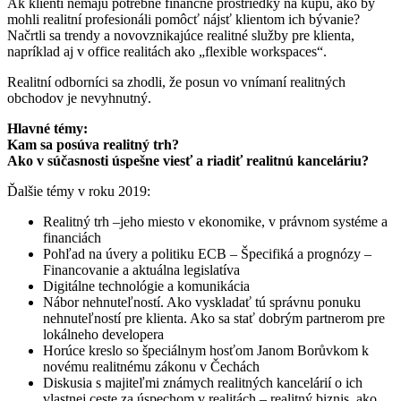
Ak klienti nemajú potrebné finančné prostriedky na kúpu, ako by
mohli realitní profesionáli pomôcť nájsť klientom ich bývanie?
Načrtli sa trendy a novovznikajúce realitné služby pre klienta,
napríklad aj v office realitách ako „flexible workspaces“.
Realitní odborníci sa zhodli, že posun vo vnímaní realitných
obchodov je nevyhnutný.
Hlavné témy:
Kam sa posúva realitný trh?
Ako v súčasnosti úspešne viesť a riadiť realitnú kanceláriu?
Ďalšie témy v roku 2019:
Realitný trh –jeho miesto v ekonomike, v právnom systéme a
financiách
Pohľad na úvery a politiku ECB – Špecifiká a prognózy –
Financovanie a aktuálna legislatíva
Digitálne technológie a komunikácia
Nábor nehnuteľností. Ako vyskladať tú správnu ponuku
nehnuteľností pre klienta. Ako sa stať dobrým partnerom pre
lokálneho developera
Horúce kreslo so špeciálnym hosťom Janom Borůvkom k
novému realitnému zákonu v Čechách
Diskusia s majiteľmi známych realitných kancelárií o ich
vlastnej ceste za úspechom v realitách – realitný biznis, ako