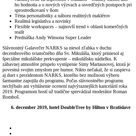
ho hodnotia a o nových výzvach a osvedčných postupoch pri
sprostredkovaní v ňom
Téma personalistiky a náboru realitných maklérov
Realitná legislatíva a novinky
Flexible workspaces – najnovší trend v oblasti komerčných
realít
Prednáška Andy Winsona Super Leader
Slávnostný Galavečer NARKS sa niesol zľahka v duchu
decembrového sviatočného dňa Sv. Mikuláša, ktorý priniesol aj
špeciálne mikulášske prekvapenie – mikulášsku nádielku. K
zábavnej atmosfére prispelo vystúpenie Simy Martausovej, ktorá je
povestná svojim zmyslom pre humor. Nikto nečakal, že si zaspieva
aj duet s prezidentom NARKS, ktorého bez možnosti výberu
šarmantne zapojila do programu. Počas slávnostného programu
nechýbalo ani vyhlásenie ocenení najvýraznejších kancelárií roka
2019. Programom hostí už tradične sprevádzal moderátor Roman
Bomboš.
6. december 2019, hotel DoubleTree by Hilton v Bratislave